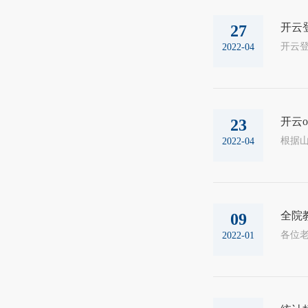
开云
27
2022-04
开云o
23
2022-04
全院
09
各位老
2022-01