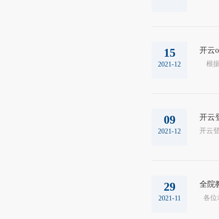
开云o
15
2021-12
开云
09
开云登陆
2021-12
全院
29
各位
2021-11