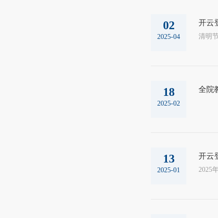
开云
02
2025-04
全院
18
各位
2025-02
开云
13
2025-01