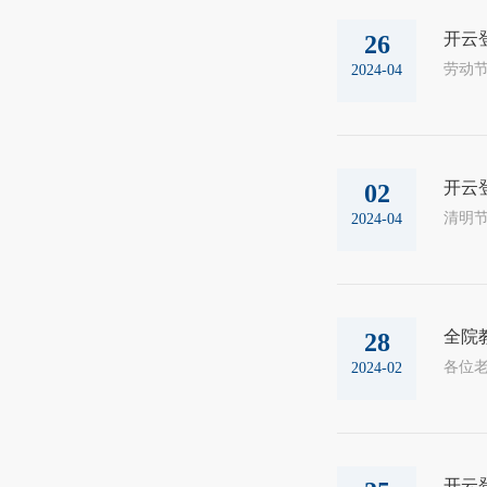
开云
26
2024-04
开云
02
2024-04
全院
28
各位老
2024-02
开云