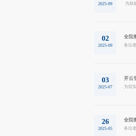
2025-09
全院
02
各位老
2025-09
开云
03
2025-07
全院
26
各位老
2025-05