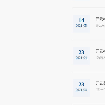
开云o
14
开云on
2021-05
开云
23
2021-04
开云
23
2021-04