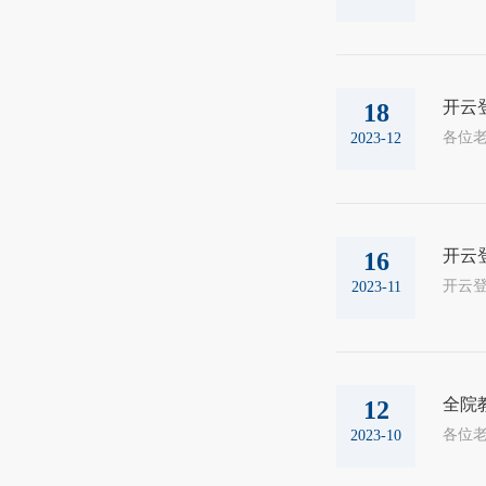
开云
18
2023-12
开云
16
2023-11
全院
12
各位老
2023-10