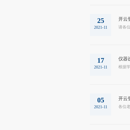
开云
25
2021-11
仪器
17
2021-11
开云
05
2021-11