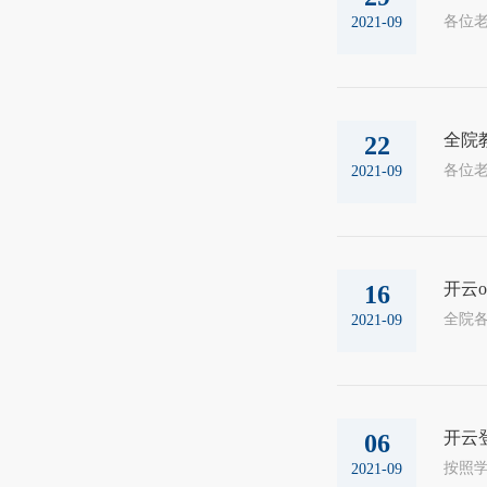
2021-09
全院
22
各位老
2021-09
开云o
16
2021-09
开云
06
2021-09