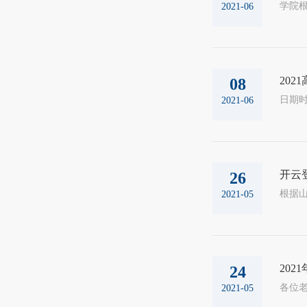
2021-06
20
08
2021-06
开云
26
2021-05
20
24
2021-05