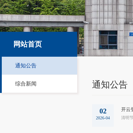
网站首页
通知公告
通知公告
综合新闻
开云
02
2026-04