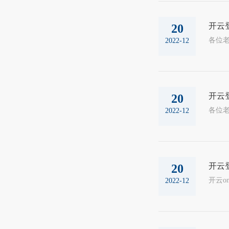
开云
20
2022-12
开云
20
2022-12
开云
20
2022-12