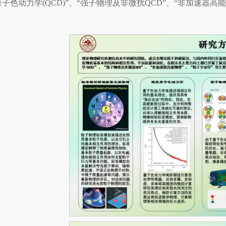
量子色动力学(QCD)”、“强子物理及非微扰QCD”、“非加速器