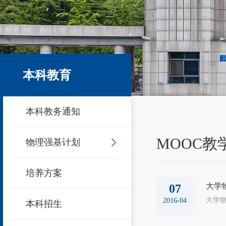
本科教育
本科教务通知
MOOC教
物理强基计划
培养方案
大学
07
大学物
2016-04
本科招生