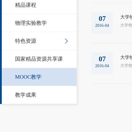
精品课程
大学
07
物理实验教学
大学物
2016-04
特色资源
大学
07
国家精品资源共享课
大学物
2016-04
MOOC教学
教学成果