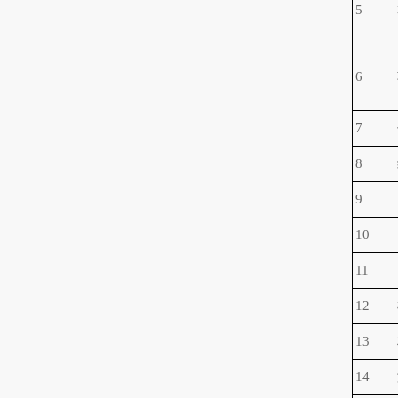
5
6
7
8
9
10
11
12
13
14