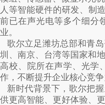
人等智能硬件的研发、制造
前已在声光电等多个细分
业。
歌尔立足潍坊总部和青岛
圳、南京、台湾等国家和
高校、院所在声学、光学
作，不断提升企业核心竞争
新时代背景下，歌尔把握
供更高智能、更好体验、