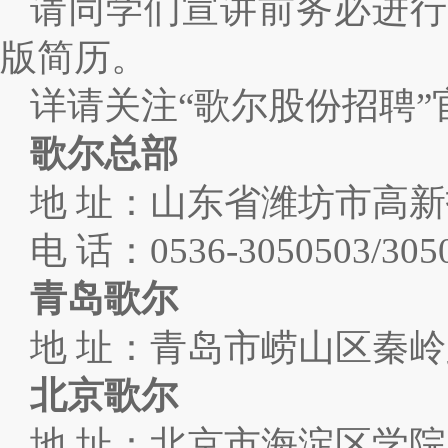
请同学们宣讲前务必进
版简历。
详请关注“歌尔股份招聘”官
歌尔总部
地 址：山东省潍坊市高新
电 话：0536-3050503/305
青岛歌尔
地 址：青岛市崂山区秦岭
北京歌尔
地 址：北京市海淀区学院