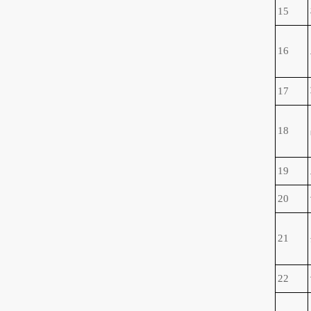
15
16
17
18
19
20
21
22