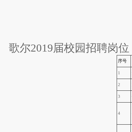
歌尔2019届校园招聘岗位
序号
1
2
3
4