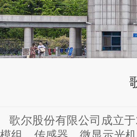
歌尔股份有限公司成立于2
模组、传感器、微显示光机