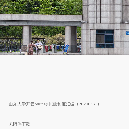
山东大学开云online(中国)制度汇编（20200331）
见附件下载