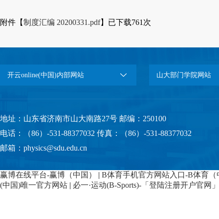
附件【
制度汇编 20200331.pdf
】已下载
761
次
开云online(中国)内部网站
山大部门学院网站
地址：山东省济南市山大南路27号 邮编：250100
电话：（86）-531-88377032 传真：（86）-531-88377032
邮箱：physics@sdu.edu.cn
赢博在线平台-赢博（中国）
|
B体育手机官方网站入口-B体育（
(中国)唯一官方网站
|
必一·运动(B-Sports)-「登陆注册开户官网