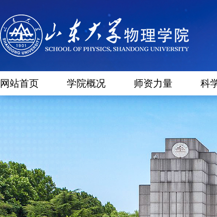
网站首页
学院概况
师资力量
科